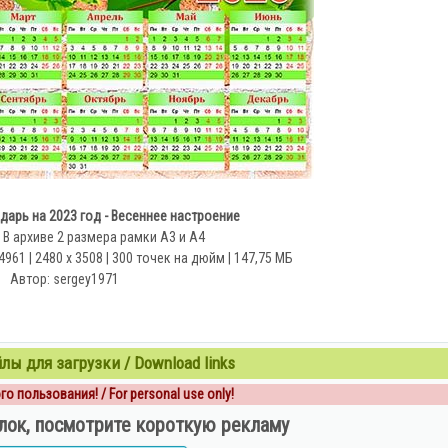
арь на 2023 год - Весеннее настроение
 В архиве 2 размера рамки А3 и А4
4961 | 2480 x 3508 | 300 точек на дюйм | 147,75 МБ
Автор: sergey1971
ы для загрузки / Download links
о пользования! / For personal use only!
лок, посмотрите короткую рекламу