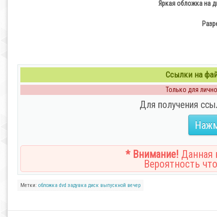
Яркая обложка на д
Разре
Ссылки на файл
Только для личног
Для получения ссы
Нажм
* Внимание!
Данная н
Вероятность что
Метки:
обложка
dvd
задувка
диск
выпускной
вечер