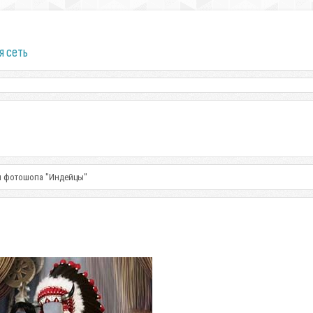
я сеть
я фотошопа "Индейцы"