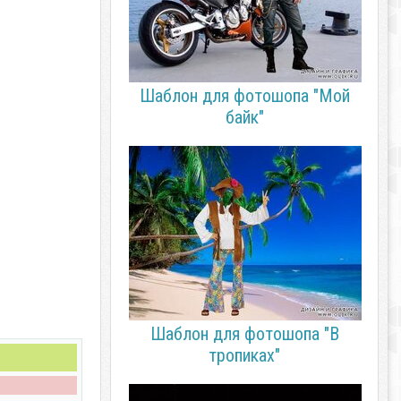
Шаблон для фотошопа "Мой
байк"
Шаблон для фотошопа "В
тропиках"