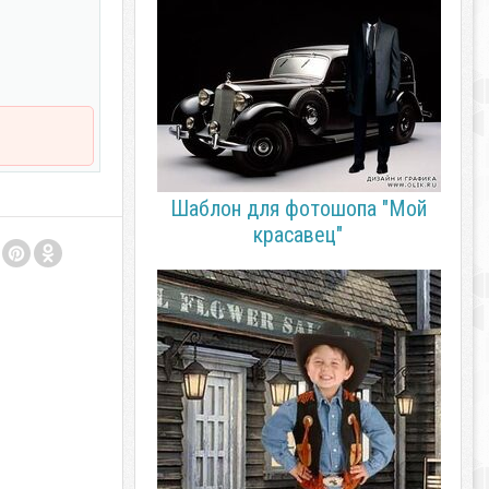
Шаблон для фотошопа "Мой
красавец"