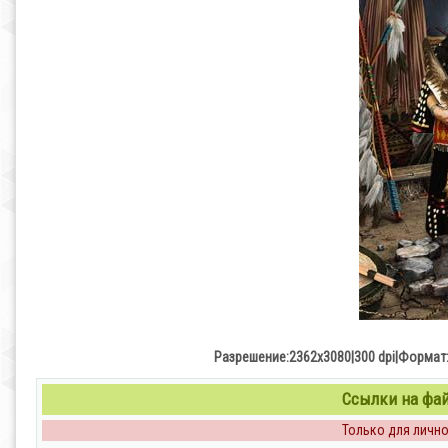
Разрешение:2362х3080|300 dpi|Формат:
Ссылки на файл
Только для личног