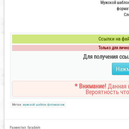
Мужской шаблон
формат
Сл
Ссылки на файл
Только для личног
Для получения ссы
Нажм
* Внимание!
Данная н
Вероятность что
Метки:
мужской
шаблон
фотомонтаж
Разместил:
faradeim