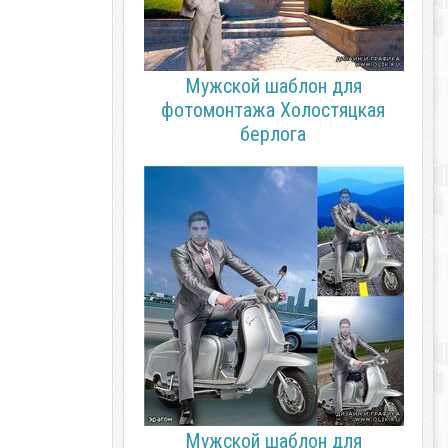
Мужской шаблон для
фотомонтажа Холостяцкая
берлога
Мужской шаблон для