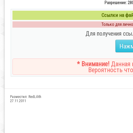
Разрешение: 280
Ссылки на файл
Только для личног
Для получения ссы
Нажм
* Внимание!
Данная н
Вероятность что
Разместил:
RedLilith
27.11.2011