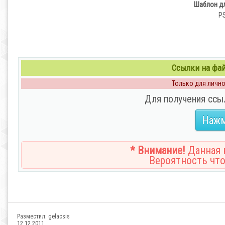
Шаблон дл
PS
Ссылки на файл
Только для личног
Для получения ссы
Нажм
* Внимание!
Данная н
Вероятность что
Разместил:
gelacsis
12.12.2011