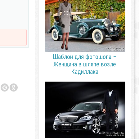
Шаблон для фотошопа –
Женщина в шляпе возле
Кадиллака