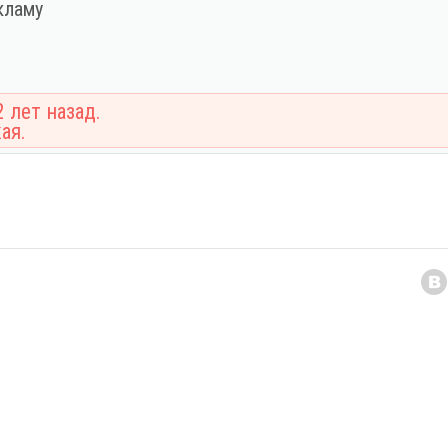
кламу
 лет назад.
ая.