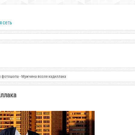
я сеть
 фотошопа - Мужчина возле кадиллака
иллака