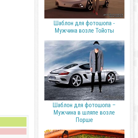
Шаблон для фотошопа -
Мужчина возле Тойоты
Шаблон для фотошопа –
Мужчина в шляпе возле
Порше