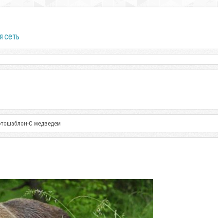
я сеть
отошаблон-С медведем