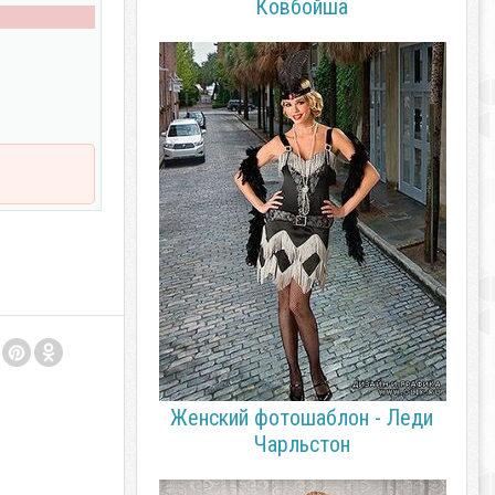
Ковбойша
Женский фотошаблон - Леди
Чарльстон