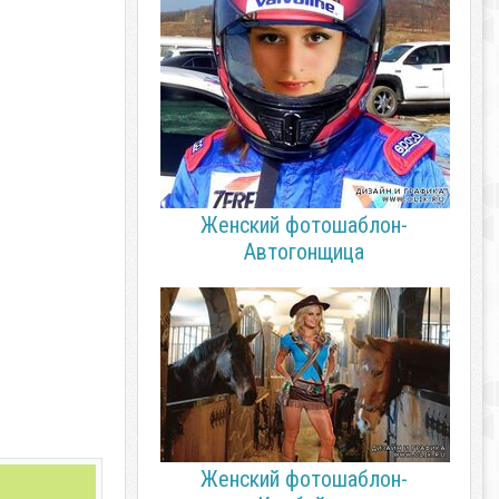
Женский фотошаблон-
Автогонщица
Женский фотошаблон-