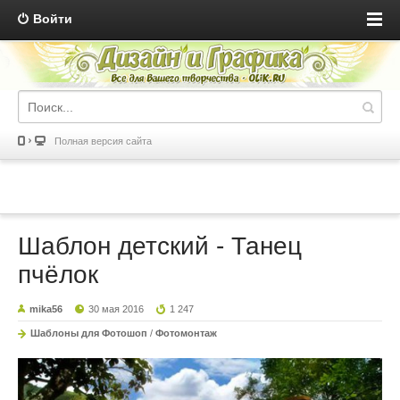
Войти
Полная версия сайта
Шаблон детский - Танец
пчёлок
mika56
30 мая 2016
1 247
Шаблоны для Фотошоп
/
Фотомонтаж