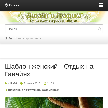
Войти
Полная версия сайта
Шаблон женский - Отдых на
Гавайях
mika56
21 июня 2016
1 189
Шаблоны для Фотошоп
/
Фотомонтаж