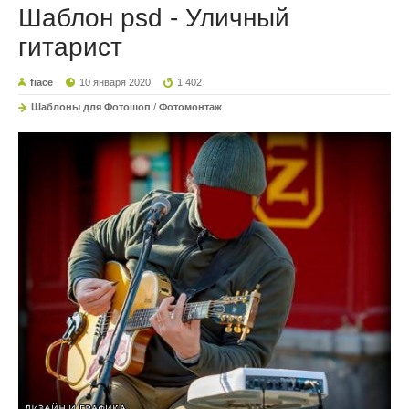
Шаблон psd - Уличный
гитарист
fiace
10 января 2020
1 402
Шаблоны для Фотошоп
/
Фотомонтаж