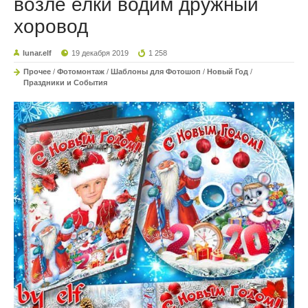
возле елки водим дружный
хоровод
lunar.elf
19 декабря 2019
1 258
Прочее
/
Фотомонтаж
/
Шаблоны для Фотошоп
/
Новый Год
/
Праздники и События