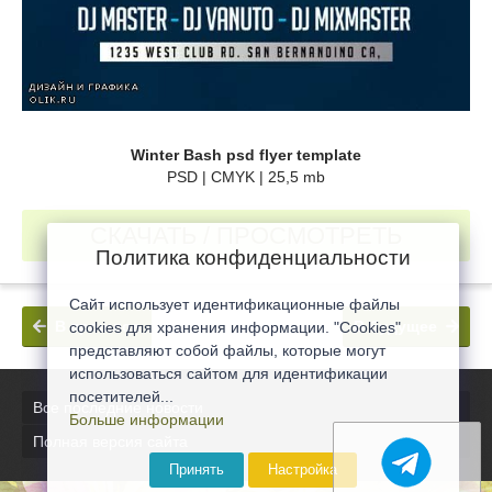
Winter Bash psd flyer template
PSD | CMYK | 25,5 mb
СКАЧАТЬ / ПРОСМОТРЕТЬ
Политика конфиденциальности
Сайт использует идентификационные файлы
В прошлое
В будущее
cookies для хранения информации. "Cookies"
представляют собой файлы, которые могут
использоваться сайтом для идентификации
посетителей...
Все последние новости
Больше информации
Полная версия сайта
Принять
Настройка