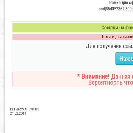
Рамка для о
psd|3543*2362|300
Ссылки на файл
Только для личног
Для получения ссы
Нажм
* Внимание!
Данная н
Вероятность что
Разместил:
Svetaru
21.02.2011