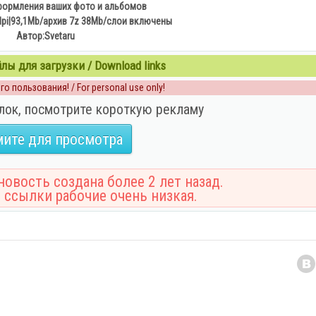
формления ваших фото и альбомов
dpi|93,1Mb/архив 7z 38Mb/слои включены
Автор:Svetaru
ы для загрузки / Download links
о пользования! / For personal use only!
лок, посмотрите короткую рекламу
ите для просмотра
овость создана более 2 лет назад.
 ссылки рабочие очень низкая.