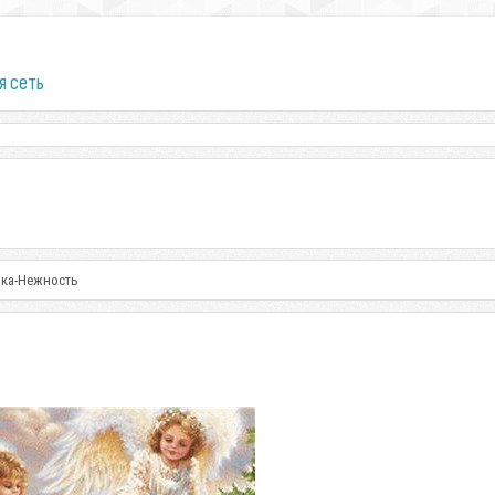
я сеть
мка-Нежность