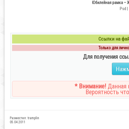
Юбилейная рамка – Ж
Psd |
Ссылки на файл
Только для личног
Для получения ссы
Нажм
* Внимание!
Данная н
Вероятность что
Разместил:
tramplin
05.04.2011