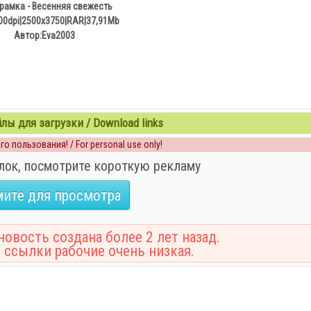
амка - Весенняя свежесть
00dpi|2500x3750|RAR|37,91Mb
Автор:Eva2003
ы для загрузки / Download links
о пользования! / For personal use only!
лок, посмотрите короткую рекламу
ите для просмотра
овость создана более 2 лет назад.
 ссылки рабочие очень низкая.