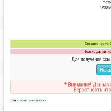
Фотор
1PSD|3
Ссылки на файл
Только для личног
Для получения ссы
Нажм
* Внимание!
Данная н
Вероятность что
Метки:
цветы
свежесть
весна