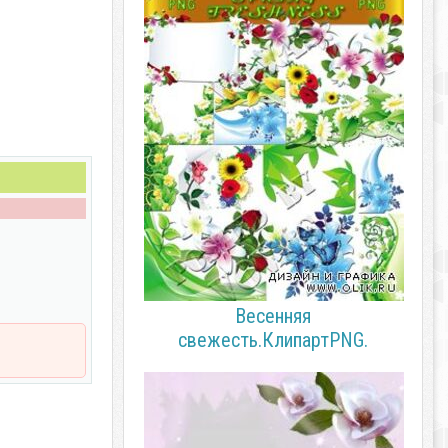
Весенняя
свежесть.КлипартPNG.