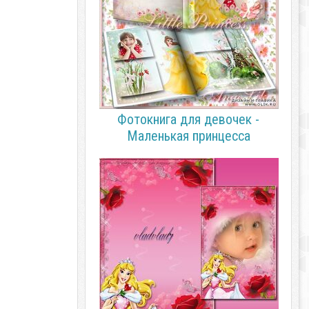
Фотокнига для девочек -
Маленькая принцесса