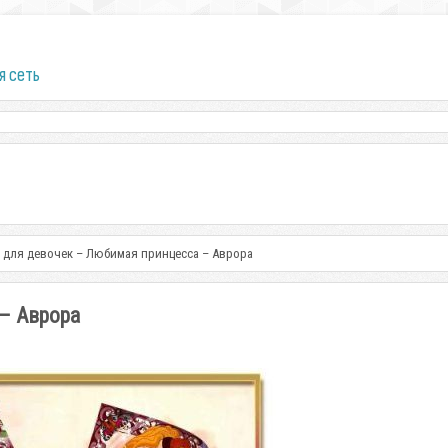
я сеть
 для девочек – Любимая принцесса – Аврора
– Аврора