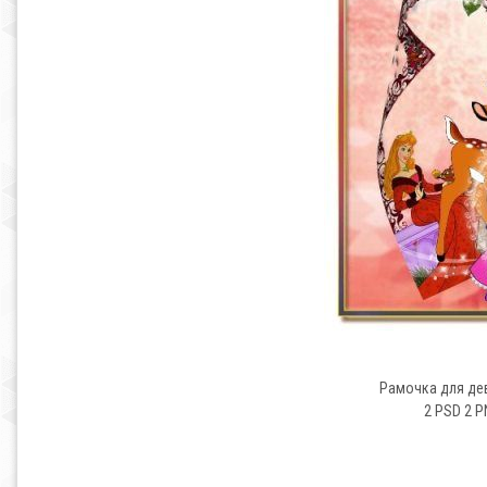
Рамочка для де
2 PSD 2 PN