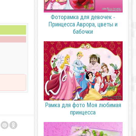
Фоторамка для девочек -
Принцесса Аврора, цветы и
бабочки
Рамка для фото Моя любимая
принцесса