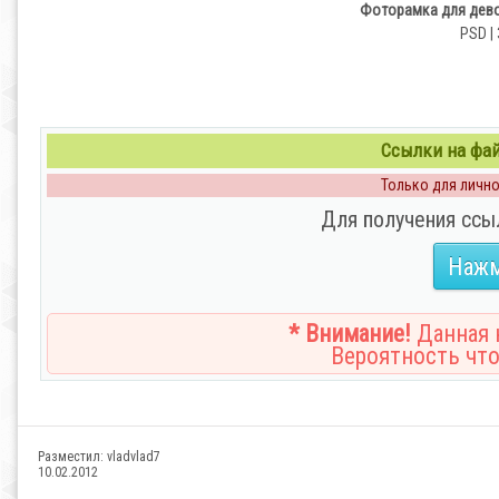
Фоторамка для дево
PSD | 
Ссылки на файл
Только для личног
Для получения ссы
Нажм
* Внимание!
Данная н
Вероятность что
Разместил:
vladvlad7
10.02.2012