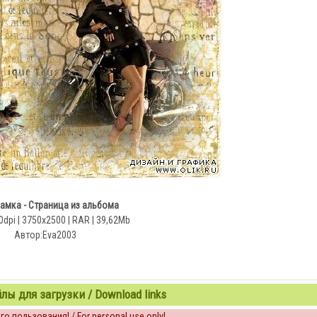
амка - Страница из альбома
0dpi | 3750x2500 | RAR | 39,62Mb
Автор:Eva2003
ы для загрузки / Download links
о пользования! / For personal use only!