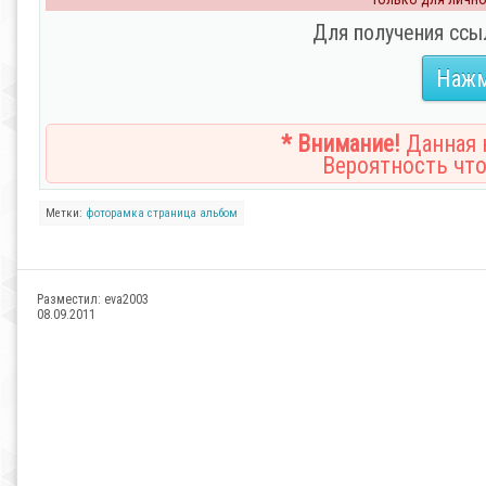
Для получения ссы
Нажм
* Внимание!
Данная н
Вероятность что
Метки:
фоторамка
страница
альбом
Разместил:
eva2003
08.09.2011