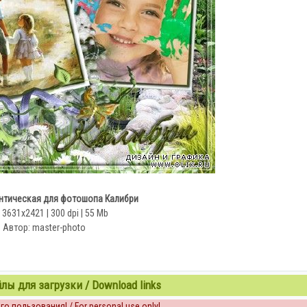
нтическая для фотошопа Калибри
 3631x2421 | 300 dpi | 55 Mb
Автор: master-photo
ы для загрузки / Download links
о пользования! / For personal use only!