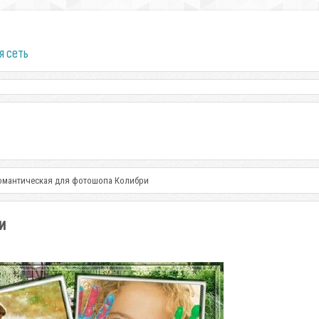
я сеть
омантическая для фотошопа Колибри
и