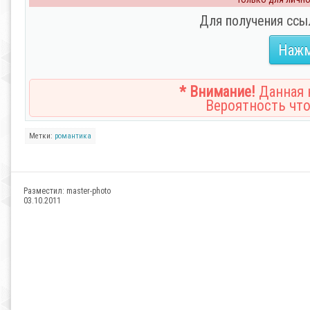
Для получения ссы
Нажм
* Внимание!
Данная н
Вероятность что
Метки:
романтика
Разместил:
master-photo
03.10.2011