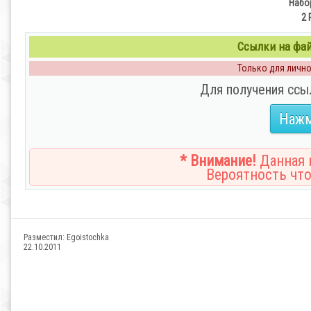
Набор
2 
Ссылки на файл
Только для личног
Для получения ссы
Нажм
* Внимание!
Данная н
Вероятность что
Разместил:
Egoistochka
22.10.2011