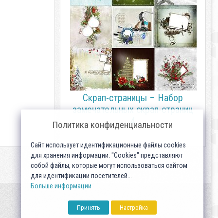
Скрап-страницы – Набор
замечательных скрап-страниц
4
Политика конфиденциальности
Сайт использует идентификационные файлы cookies
для хранения информации. "Cookies" представляют
собой файлы, которые могут использоваться сайтом
для идентификации посетителей...
Больше информации
Принять
Настройка