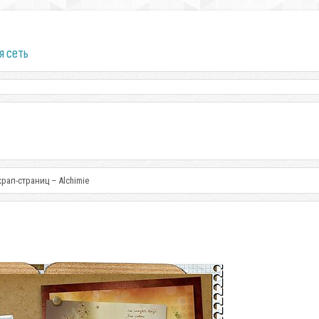
я сеть
рап-страниц – Alchimie