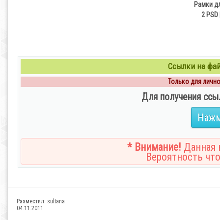
Рамки д
2 PSD 
Ссылки на файл
Только для личног
Для получения ссы
Нажм
* Внимание!
Данная н
Вероятность что
Разместил:
sultana
04.11.2011