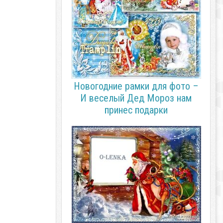
Новогодние рамки для фото –
И веселый Дед Мороз нам
принес подарки