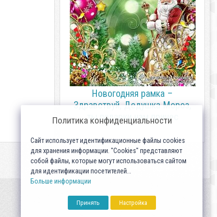
Новогодняя рамка –
Здравствуй, Дедушка Мороз,
ты подарки нам принес
Политика конфиденциальности
Сайт использует идентификационные файлы cookies
для хранения информации. "Cookies" представляют
собой файлы, которые могут использоваться сайтом
для идентификации посетителей...
Больше информации
Принять
Настройка