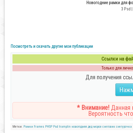
Новогодние рамки для фо
3 Psd |
Посмотреть и скачать другие мои публикации
Ссылки на файл
Только для личног
Для получения ссы
Нажм
* Внимание!
Данная н
Вероятность что
Метки:
Рамки
Frames
PHSP
Psd
tramplin
новогодняя
дед
мороз
снеговик
снегурочка