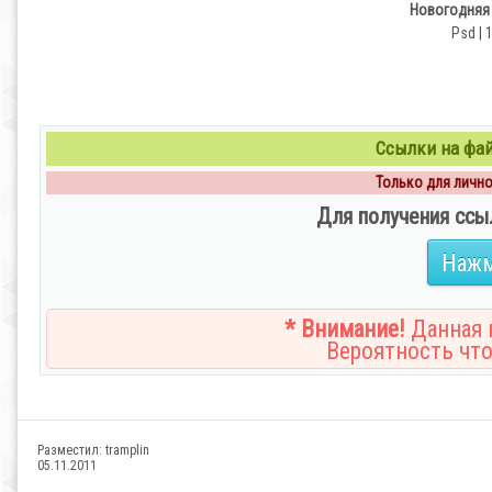
Новогодняя 
Psd | 
Ссылки на файл
Только для личног
Для получения ссы
Нажм
* Внимание!
Данная н
Вероятность что
Разместил:
tramplin
05.11.2011