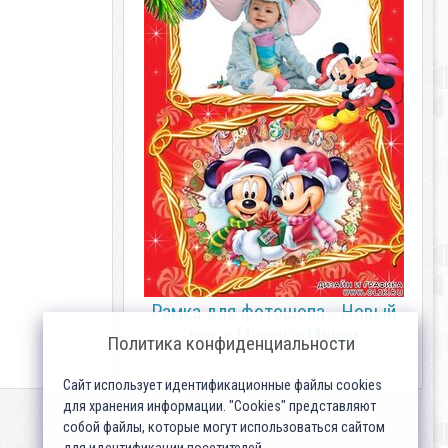
Рамка для фотошопа - Новый
год с Микки и Минни
Политика конфиденциальности
Сайт использует идентификационные файлы cookies
для хранения информации. "Cookies" представляют
собой файлы, которые могут использоваться сайтом