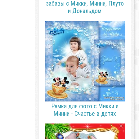
забавы с Микки, Минни, Плуто
и Дональдом
Рамка для фото с Микки и
Минни - Счастье в детях