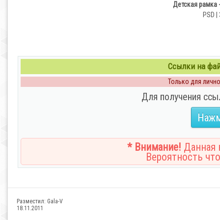
Детская рамка 
PSD | 
Ссылки на файл
Только для личног
Для получения ссы
Нажм
* Внимание!
Данная н
Вероятность что
Разместил:
Gala-V
18.11.2011