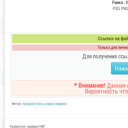
Рамка - 
PSD, PNG 
Ссылки на файл
Только для личног
Для получения ссы
Нажм
* Внимание!
Данная н
Вероятность что
Метки:
праздник
ёлка
шарики
подарки
Разместил:
марина1987