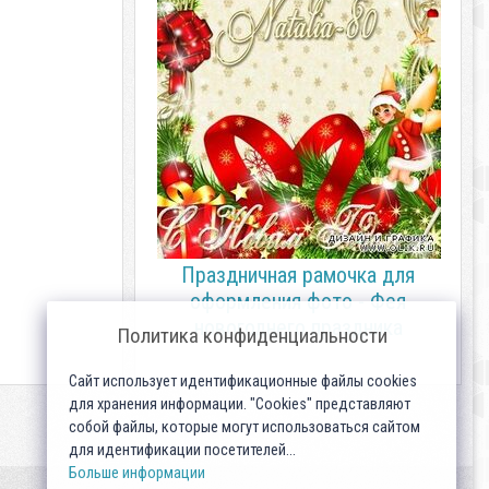
Праздничная рамочка для
оформления фото - Фея
новогоднего праздника
Политика конфиденциальности
Сайт использует идентификационные файлы cookies
для хранения информации. "Cookies" представляют
собой файлы, которые могут использоваться сайтом
для идентификации посетителей...
Больше информации