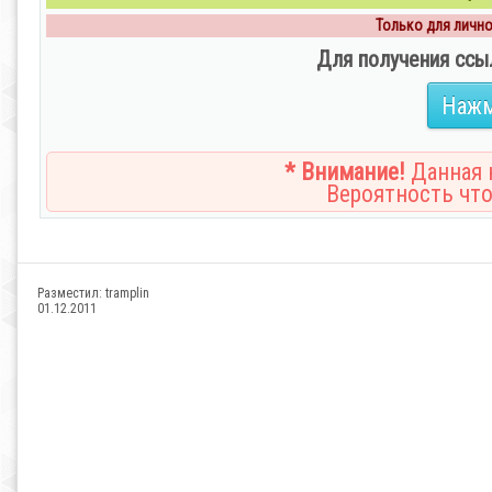
Только для личног
Для получения ссы
Нажм
* Внимание!
Данная н
Вероятность что
Разместил:
tramplin
01.12.2011