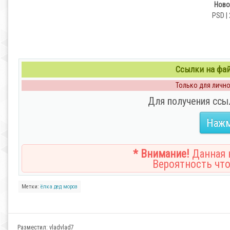
Ново
PSD | 
Ссылки на файл
Только для личног
Для получения ссы
Нажм
* Внимание!
Данная н
Вероятность что
Метки:
ёлка
дед
мороз
Разместил:
vladvlad7