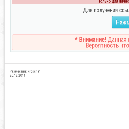
Только для личног
Для получения ссы
Нажм
* Внимание!
Данная н
Вероятность что
Разместил:
kroscha1
20.12.2011