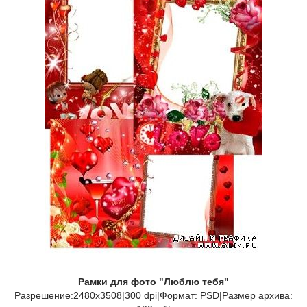
Рамки для фото "Люблю тебя"
Разрешение:2480х3508|300 dpi|Формат: PSD|Размер архива: