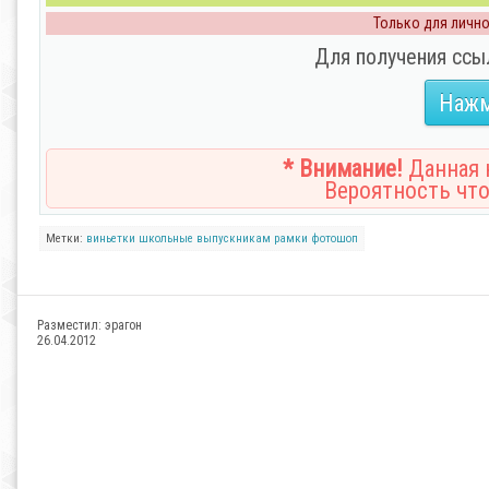
Только для личног
Для получения ссы
Нажм
* Внимание!
Данная н
Вероятность что
Метки:
виньетки
школьные
выпускникам
рамки
фотошоп
Разместил:
эрагон
26.04.2012