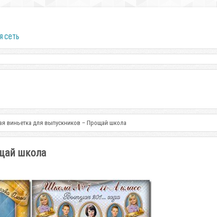
я сеть
я виньетка для выпускников – Прощай школа
щай школа