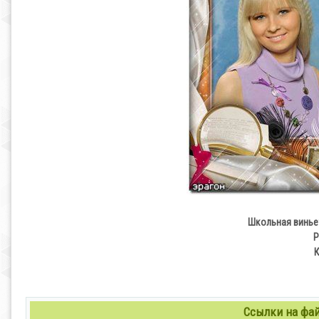
Школьная винье
P
К
Ссылки на файл