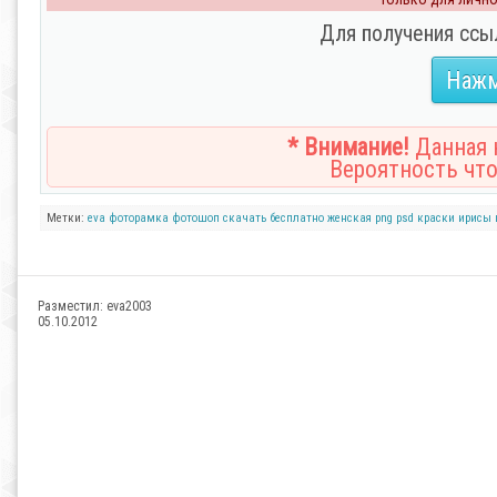
Для получения ссы
Нажм
* Внимание!
Данная н
Вероятность что
Метки:
eva
фоторамка
фотошоп
скачать
бесплатно
женская
png
psd
краски
ирисы
Разместил:
eva2003
05.10.2012