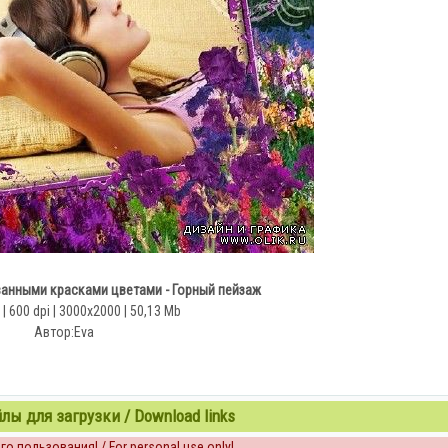
анными красками цветами - Горный пейзаж
| 600 dpi | 3000x2000 | 50,13 Mb
Автор:Eva
ы для загрузки / Download links
о пользования! / For personal use only!