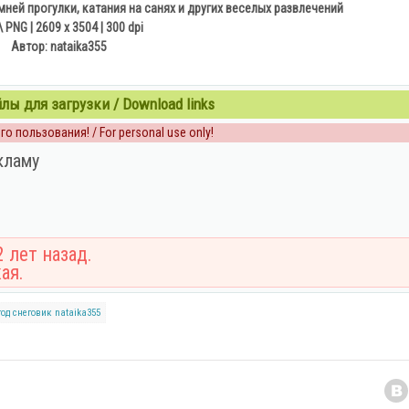
ней прогулки, катания на санях и других веселых развлечений
 PNG | 2609 x 3504 | 300 dpi
Автор: nataika355
ы для загрузки / Download links
о пользования! / For personal use only!
кламу
 лет назад.
ая.
год
снеговик
nataika355