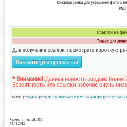
Снежная рамка для украшения фото с зим
PSD \
Ссылки на файл
Только для личног
Для получения ссылок, посмотрите короткую ре
Нажмите для просмотра
* Внимание!
Данная новость создана более 2
Вероятность что ссылки рабочие очень низк
Метки:
фоторамка
фотошоп
PHSP
framework
PSD
PNG
зимняя
для фото
снег
новый 
Разместил:
nataika355
14.11.2012