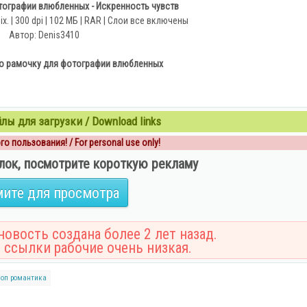
тографии влюбленных - Искренность чувств
ix. | 300 dpi | 102 МБ | RAR | Слои все включены
Автор: Denis3410
о рамочку для фотографии влюбленных
ы для загрузки / Download links
о пользования! / For personal use only!
лок, посмотрите короткую рекламу
ите для просмотра
овость создана более 2 лет назад.
 ссылки рабочие очень низкая.
оп
романтика