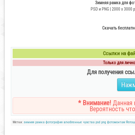
Зимняя рамка для фо
PSD и PNG | 2000 x 3000 p
Скачать бесплатн
Ссылки на файл
Только для личног
Для получения ссы
Нажм
* Внимание!
Данная н
Вероятность что
Метки:
зимняя
рамка
фотография
влюбленные
чувства
psd
png
фотомонтаж
Фотош