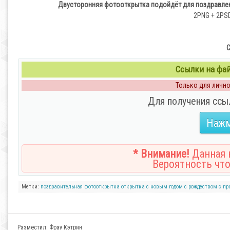
Двусторонняя фотооткрытка подойдёт для поздравлен
2PNG + 2PSD 
С
Ссылки на файл
Только для личног
Для получения ссы
Нажм
* Внимание!
Данная н
Вероятность что
Метки:
поздравительная
фотооткрытка
открытка
с новым годом
с рождеством
с пр
Разместил:
Фрау Кэтрин