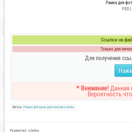
Рамка для фот
PSD |
Ссылки на файл
Только для личног
Для получения ссы
Нажм
* Внимание!
Данная н
Вероятность что
Метки:
Рамки
фотошоп
psd
коллаж
o-lenka
Разместил:
o-lenka