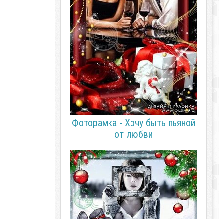
Фоторамка - Хочу быть пьяной
от любви