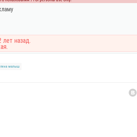
кламу
 лет назад.
ая.
пена
малыш