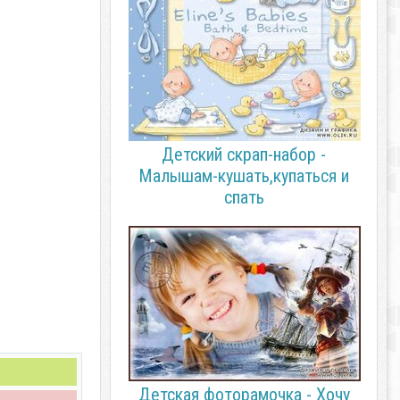
Детский скрап-набор -
Малышам-кушать,купаться и
спать
Детская фоторамочка - Хочу