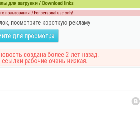
ы для загрузки / Download links
о пользования! / For personal use only!
лок, посмотрите короткую рекламу
ите для просмотра
овость создана более 2 лет назад.
 ссылки рабочие очень низкая.