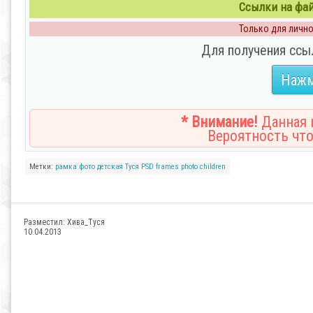
Ссылки на файл
Только для личног
Для получения ссы
Нажм
* Внимание!
Данная н
Вероятность что
Метки:
рамка
фото
детская
Туся
PSD
frames
photo
children
Разместил:
Хива_Туся
10.04.2013