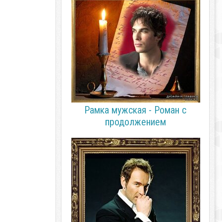
Рамка мужская - Роман с
продолжением