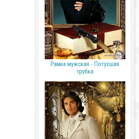
Рамка мужская - Потухшая
трубка