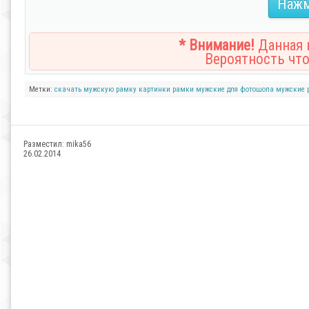
Нажм
* Внимание!
Данная н
Вероятность что
Метки:
скачать мужскую рамку
картинки
рамки мужские для фотошопа
мужские 
Разместил:
mika56
26.02.2014