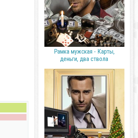
Рамка мужская - Карты,
деньги, два ствола