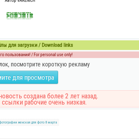
Автор VARENICH
ы для загрузки / Download links
о пользования! / For personal use only!
лок, посмотрите короткую рекламу
ите для просмотра
овость создана более 2 лет назад.
 ссылки рабочие очень низкая.
фотографии
женская
для фото
8 марта