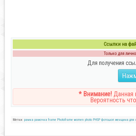
Ссылки на файл
Только для личног
Для получения ссы
Нажм
* Внимание!
Данная н
Вероятность что
Метки:
рамка
рамочка
frame
Photoframe
women
photo
PHSP
фотошоп
женщина
для 