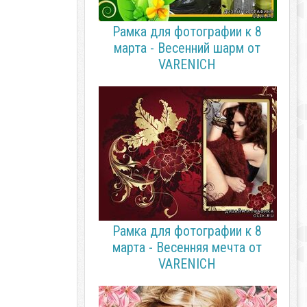
Рамка для фотографии к 8
марта - Весенний шарм от
VARENICH
Рамка для фотографии к 8
марта - Весенняя мечта от
VARENICH