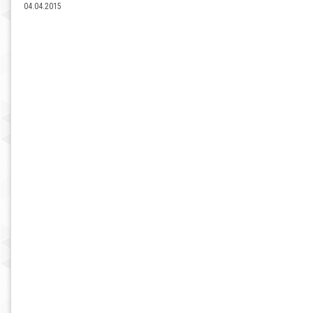
04.04.2015