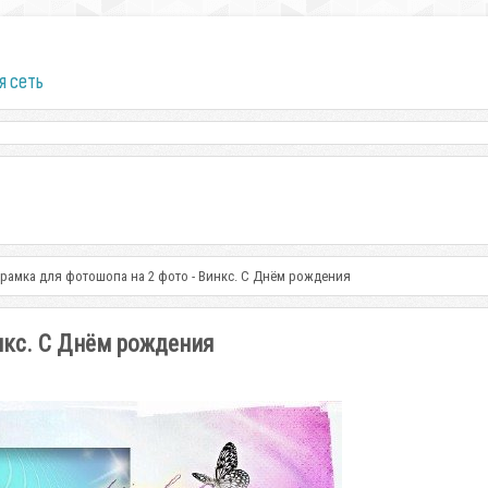
я сеть
 рамка для фотошопа на 2 фото - Винкс. С Днём рождения
нкс. С Днём рождения