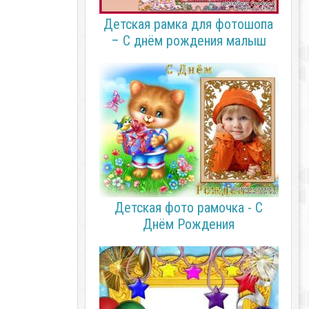
Детская рамка для фотошопа
– С днём рождения малыш
Детская фото рамочка - С
Днём Рождения