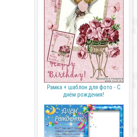
Рамка + шаблон для фото - С
днём рождения!