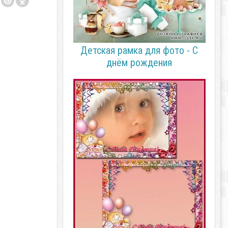
Детская рамка для фото - С
днём рождения