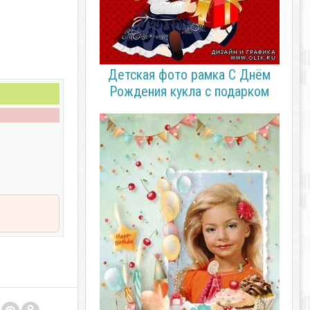
Детская фото рамка С Днём
Рождения кукла с подарком