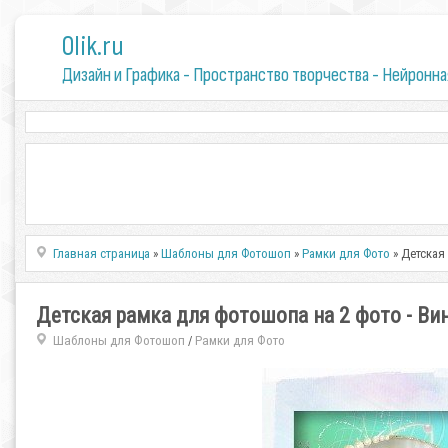
0lik.ru
Дизайн и Графика - Пространство творчества - Нейронна
Главная страница
»
Шаблоны для Фотошоп
»
Рамки для Фото
» Детская
Детская рамка для фотошопа на 2 фото - Ви
Шаблоны для Фотошоп
Рамки для Фото
/