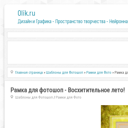
0lik.ru
Дизайн и Графика - Пространство творчества - Нейронна
Главная страница
»
Шаблоны для Фотошоп
»
Рамки для Фото
» Рамка д
Рамка для фотошоп - Восхитительное лето!
Шаблоны для Фотошоп
Рамки для Фото
/