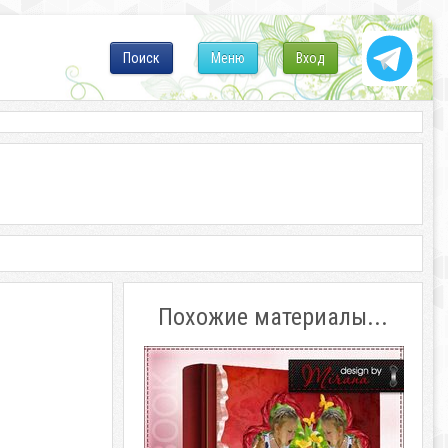
Поиск
Меню
Вход
Похожие материалы...