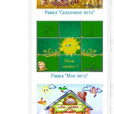
Рамка "Сказочное лето"
Рамка "Мое лето"