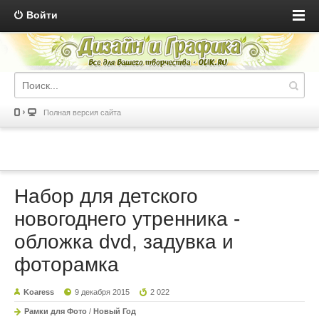
Войти
Полная версия сайта
Набор для детского
новогоднего утренника -
обложка dvd, задувка и
фоторамка
Koaress
9 декабря 2015
2 022
Рамки для Фото
/
Новый Год