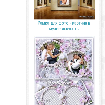
Рамка для фото - картина в
музее искусств