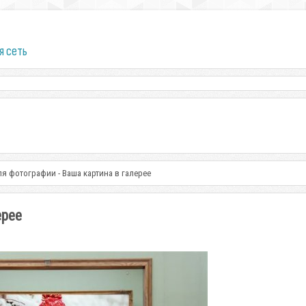
я сеть
ля фотографии - Ваша картина в галерее
ерее