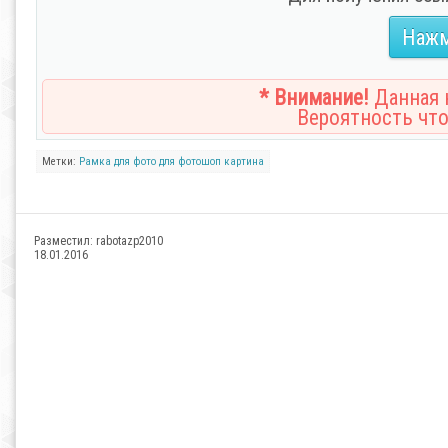
Нажм
* Внимание!
Данная н
Вероятность что
Метки:
Рамка для фото
для фотошоп
картина
Разместил:
rabotazp2010
18.01.2016