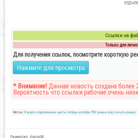
PSD+PNG
Ссылки на файл
Только для личног
Для получения ссылок, посмотрите короткую ре
Нажмите для просмотра
* Внимание!
Данная новость создана более 2
Вероятность что ссылки рабочие очень низк
Метки:
8 марта
подснежники
цветы
лебедь
колибри
PSD рамка
png
скачать рамку
Разместил:
sharov08