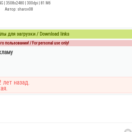
 | 3508x2480 | 300dpi | 81 Мб
Автор: sharov08
ы для загрузки / Download links
о пользования! / For personal use only!
кламу
 лет назад.
ая.