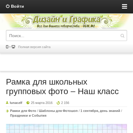
Войти
Полная версия сайта
Рамка для школьных
групповых фото – Наш класс
lunar.elf
25 марта 2016
2 156
Рамки для Фото
/
Шаблоны для Фотошоп
/
1 сентября, день знаний
/
Праздники и События