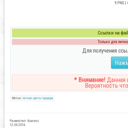
9 PNG | 
Ссылки на файл
Только для личног
Для получения ссы
Нажм
* Внимание!
Данная н
Вероятность что
Метки:
летние
цветы
природа
Разместил:
Koaress
12.04.2016