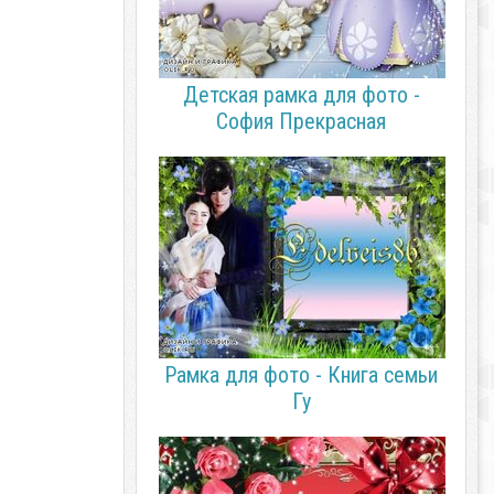
Детская рамка для фото -
София Прекрасная
Рамка для фото - Книга семьи
Гу