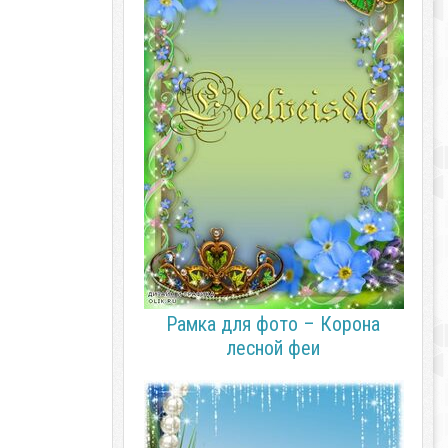
Рамка для фото – Корона
лесной феи