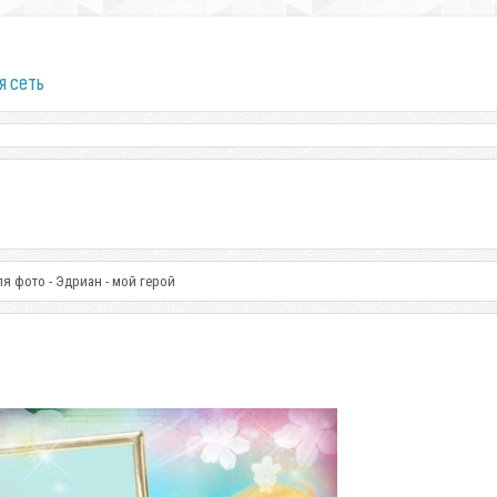
я сеть
ля фото - Эдриан - мой герой