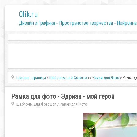
0lik.ru
Дизайн и Графика - Пространство творчества - Нейронна
Главная страница
»
Шаблоны для Фотошоп
»
Рамки для Фото
» Рамка д
Рамка для фото - Эдриан - мой герой
Шаблоны для Фотошоп
Рамки для Фото
/