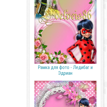
Рамка для фото - Ледибаг и
Эдриан