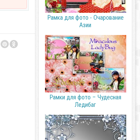
Рамка для фото - Очарование
Азии
Рамки для фото – Чудесная
Ледибаг