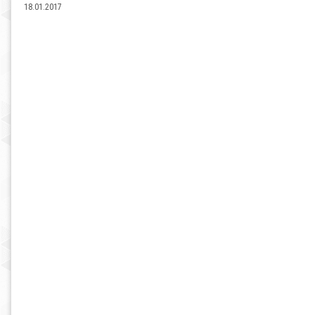
18.01.2017