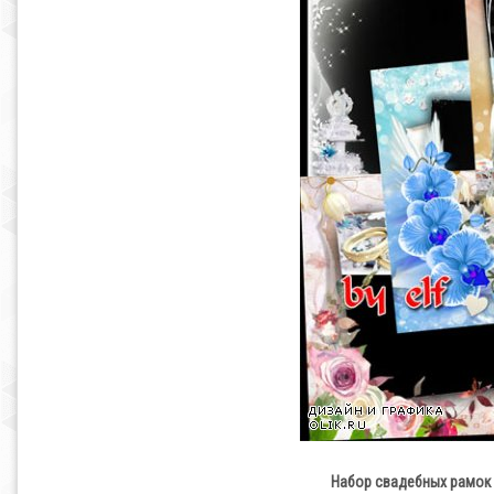
Набор свадебных рамок д