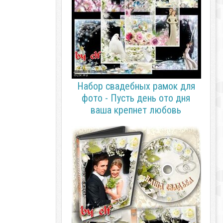
Набор свадебных рамок для
фото - Пусть день ото дня
ваша крепнет любовь