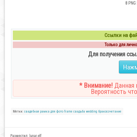
8 PNG 
Ссылки на файл
Только для личног
Для получения ссы
Нажм
* Внимание!
Данная н
Вероятность что
Метки:
свадебная
рамка
для фото
frame
свадьба
wedding
бракосочетание
Разместил:
lunar.elf