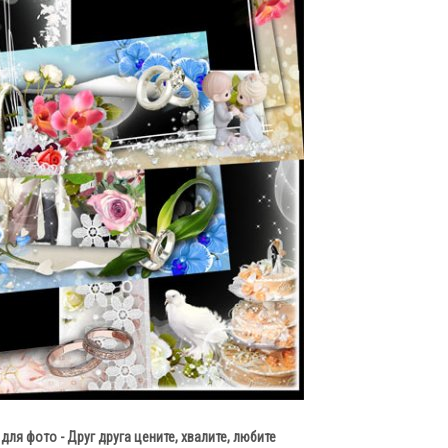
ля фото - Друг друга цените, хвалите, любите