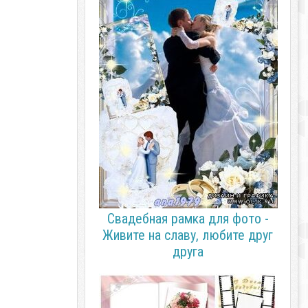
Свадебная рамка для фото -
Живите на славу, любите друг
друга