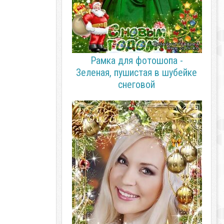
Рамка для фотошопа -
Зеленая, пушистая в шубейке
снеговой