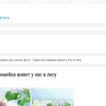
я сеть
 рамка для летних фото - Пушистая семейка живет у нас в лесу
емейка живет у нас в лесу