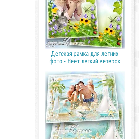
Детская рамка для летних
фото - Веет легкий ветерок