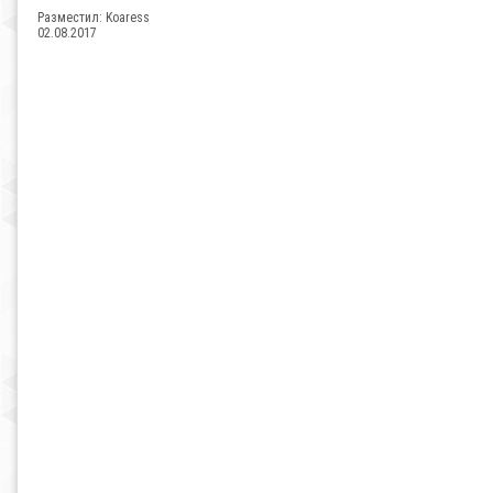
Разместил:
Koaress
02.08.2017