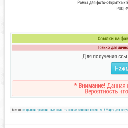
Рамка для фото-открытка к 8
PSD| 4
Ссылки на файл
Только для личног
Для получения ссы
Нажм
* Внимание!
Данная н
Вероятность что
Метки:
открытки
праздничные
романтические
женские
весенние
8 Марта
для деву